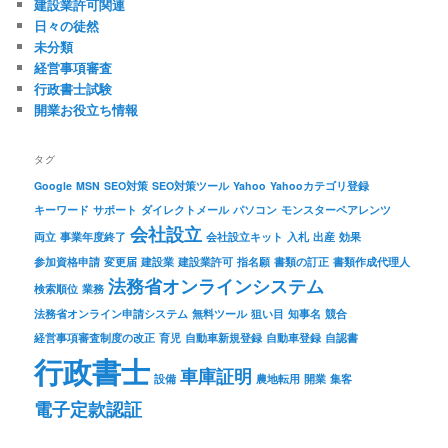
建設業許可関連
日々の徒然
未分類
経営事項審査
行政書士試験
開業お役立ち情報
タグ
Google
MSN
SEO対策
SEO対策ツール
Yahoo
Yahooカテゴリ登録
キーワード
サポート
ダイレクトメール
パソコン
モンスターペアレンツ
会社設立
両立
事業年度終了
会社設立キット
入札
出産
効果
参加資格申請
変更届
建設業
建設業許可
指名願
書類の訂正
書類作成代理人
法務省オンラインシステム
検索順位
業務
法務省オンライン申請システム
無料ツール
狙い目
知事名
競合
経営事項審査制度の改正
育児
自動車新規登録
自動車登録
自認書
行政書士
車庫証明
設備
農地転用
開業
集客
電子定款認証