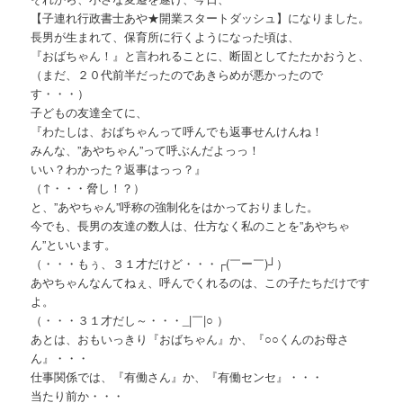
【子連れ行政書士あや★開業スタートダッシュ】になりました。
長男が生まれて、保育所に行くようになった頃は、
『おばちゃん！』と言われることに、断固としてたたかおうと、
（まだ、２０代前半だったのであきらめが悪かったので
す・・・）
子どもの友達全てに、
『わたしは、おばちゃんって呼んでも返事せんけんね！
みんな、”あやちゃん”って呼ぶんだよっっ！
いい？わかった？返事はっっ？』
（↑・・・脅し！？）
と、”あやちゃん”呼称の強制化をはかっておりました。
今でも、長男の友達の数人は、仕方なく私のことを”あやちゃ
ん”といいます。
（・・・もぅ、３１才だけど・・・┌(￣ー￣)┘）
あやちゃんなんてねぇ、呼んでくれるのは、この子たちだけです
よ。
（・・・３１才だし～・・・_|￣|○ ）
あとは、おもいっきり『おばちゃん』か、『○○くんのお母さ
ん』・・・
仕事関係では、『有働さん』か、『有働センセ』・・・
当たり前か・・・