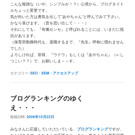
こんな複雑な（いや、シンプルか！？）心境から、ブログタイト
ルちょっと変更です。
気が向いた方は勇気を出して”あやちゃん”と呼んでみて下さい。
かなり喜びます。（昔を思い出して・・・）
それにしても、『有働センセ』と呼ばれることには、いまだに抵
抗があります。
（保育所勤務時代も、退職するまで、『先生』呼称に慣れません
でした）
よろしければ、皆様、『ウドウ』もしくは『あやちゃん』（←し
つこい？？）で、お願いしま～～す。
カテゴリー:
SEO・SEM・アクセスアップ
ブログランキングのゆく
え・・・
投稿日時:
2006年10月22日
みなさんに応援していただいている、
ブログランキング
ですが、