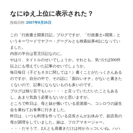
ナ
なにゆえ上位に表示された？
ビ
ゲ
投稿日時:
2007年9月26日
ー
シ
この「行政書士開業日記」ブログですが、「行政書士+開業」と
ョ
いうキーワードでヤフー・グーグルとも検索結果4位になってい
ン
ました。
内容の半分は育児日記なのに。
やはり、タイトルのせいでしょうか。それとも、気づけば300件
以上にも増えていた記事のせいでしょうか。
毎日毎日（子どもネタに関しては！）書くことがたっくさんある
のですが、自分の中で、その話に「面白いオチ」がないと書きた
くないので、記事にならないものも多いのです。
ブログは独り言でもいい・・・と言っていただいたこともある
し、あまり気負う必要もないかと思いますが。
ところで昨日は、母と妹が働いている居酒屋へ、コシロウの誕生
会を兼ねてお食事に行きました。
昨日は、いつも料理を作っている店長さんがお休みで、副店長の
母が調理をしていました。妹は、フロアマネージャー。
・・・だそうで、2人とも肩書きだけは何かカッコいいね。ハハ