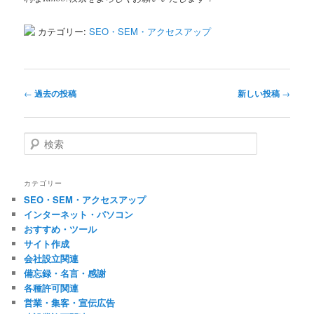
カテゴリー:
SEO・SEM・アクセスアップ
投
←
過去の投稿
新しい投稿
→
稿
ナ
ビ
検
ゲ
索
ー
シ
カテゴリー
ョ
SEO・SEM・アクセスアップ
ン
インターネット・パソコン
おすすめ・ツール
サイト作成
会社設立関連
備忘録・名言・感謝
各種許可関連
営業・集客・宣伝広告