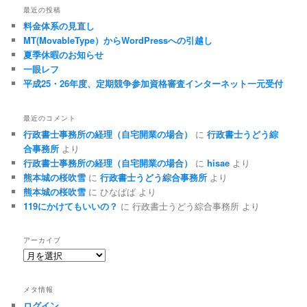
最近の投稿
料金体系の見直し
MT(MovableType）からWordPressへの引越し
夏季休暇のお知らせ
一眼レフ
平成25・26年度、定期競争参加資格審査インターネット一元受付
最近のコメント
行政書士事務所の経理（自宅開業の場合）
に
行政書士うどう綜
合事務所
より
行政書士事務所の経理（自宅開業の場合）
に
hisae
より
熊本城の桜吹雪
に
行政書士うどう綜合事務所
より
熊本城の桜吹雪
に
ひなぱぱ
より
119にかけてもいいの？
に
行政書士うどう綜合事務所
より
アーカイブ
ア
ー
カ
メタ情報
イ
ログイン
ブ