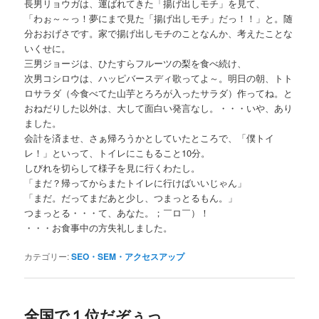
長男リョウガは、運ばれてきた「揚げ出しモチ」を見て、
「わぉ～～っ！夢にまで見た「揚げ出しモチ」だっ！！」と。随
分おおげさです。家で揚げ出しモチのことなんか、考えたことな
いくせに。
三男ジョージは、ひたすらフルーツの梨を食べ続け、
次男コシロウは、ハッピバースディ歌ってよ～。明日の朝、トト
ロサラダ（今食べてた山芋とろろが入ったサラダ）作ってね。と
おねだりした以外は、大して面白い発言なし。・・・いや、あり
ました。
会計を済ませ、さぁ帰ろうかとしていたところで、「僕トイ
レ！」といって、トイレにこもること10分。
しびれを切らして様子を見に行くわたし。
「まだ？帰ってからまたトイレに行けばいいじゃん」
「まだ。だってまだあと少し、つまっとるもん。」
つまっとる・・・て、あなた。；￣ロ￣）！
・・・お食事中の方失礼しました。
カテゴリー:
SEO・SEM・アクセスアップ
全国で１位だぞぅっ