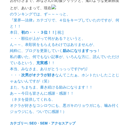
おかげさまで、みなさんの応援クリックと、鬼のような更新頻度
とが、あいまって、現在
のランキングでは、ず～～～っと、
『業界―法律』カテゴリで、４位をキープしていたのですが、何
と！！
本日、
初の・・・３位！！
[:祝:]
・・・順位が上がって何がある？というと、
ん～～、表彰状をもらえるわけではありませんが、
純粋に、ブログを更新していく
励みになりますっっ
！
私の書いた、何でもない記事が、いろんな方に、読んでいただけ
ているという、
充実感
！！
本当、みなさま、ありがとうっっっです(^o^)丿
・・・
次男がオクラが好き
なんてこたぁ、ホントたいしたことじ
ゃぁないんですが（笑）
また、ちまちま、書き続ける励みになります！！
あ～～今日も皆さんに感謝・感謝！！
（ネタを提供してくれる、
オクラが好きなコシロウにも、悪ガキのリョウガにも、噛み付く
ジョウジにも、ついでに感謝！）
カテゴリー:
SEO・SEM・アクセスアップ