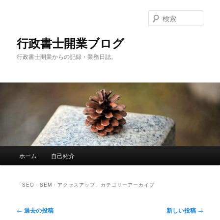
メ
サ
イ
ブ
検
ン
コ
索
コ
ン
行政書士開業ブログ
ン
テ
行政書士開業からの記録・業務日誌。
テ
ン
ン
ツ
ツ
へ
へ
移
移
動
動
メ
ホーム
自己紹介
イ
ン
メ
「
SEO・SEM・アクセスアップ
」カテゴリーアーカイブ
ニ
ュ
投
←
過去の投稿
新しい投稿
→
ー
稿