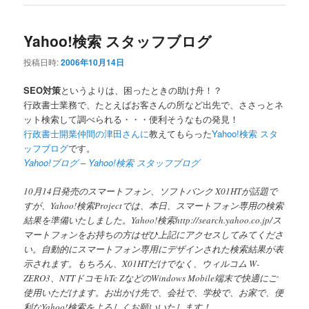
Yahoo!検索 スタッフブログ
投稿日時:
2006年10月14日
SEO対策
というよりは、困ったときの助け舟！？
行政書士業務で、たとえばお客さんの所など出先で、ささっとネ
ット検索して調べられる・・・便利そうなもの発見！
行政書士開業仲間の津田さんに
教えてもらった
Yahoo!検索 スタ
ッフブログ
です。
Yahoo!ブログ – Yahoo!検索 スタッフブログ
10月14日発売のスマートフォン、ソフトバンク X01HTが話題で
すが、Yahoo!検索Projectでは、本日、スマートフォン専用の検索
結果を準備いたしました。Yahoo!検索http://search.yahoo.co.jp/ス
マートフォンをお持ちの方はぜひ上記にアクセスしてみてくださ
い。自動的にスマートフォン専用にデザインされた検索結果が表
示されます。もちろん、X01HTだけでなく、ウィルコム W-
ZERO3、NTTドコモ hTc ZなどのWindows Mobile端末で快適にご
使用いただけます。お出かけ先で、会社で、学校で、お家で、便
利なYahoo!検索をよろしくお願いいたします！