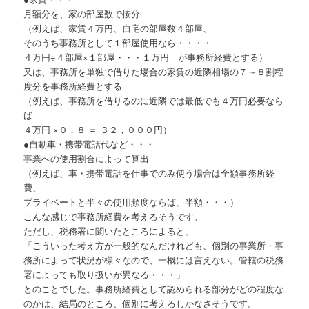
月額分を、家の部屋数で按分
（例えば、家賃４万円、自宅の部屋数４部屋、
そのうち事務所として１部屋使用なら・・・・
４万円÷４部屋×１部屋・・・１万円 が事務所経費とする）
又は、事務所を単独で借りた場合の家賃の近隣相場の７～８割程
度分を事務所経費とする
（例えば、事務所を借りるのに近隣では最低でも４万円必要なら
ば
４万円 ×０．８ ＝ ３２，０００円）
●自動車・携帯電話代など・・・
事業への使用割合によって算出
（例えば、車・携帯電話を仕事でのみ使う場合は全額事務所経
費、
プライベートと半々の使用頻度ならば、半額・・・）
こんな感じで事務所経費を考えるそうです。
ただし、税務署に聞いたところによると、
「こういった考え方が一般的なんだけれども、個別の事業所・事
務所によって状況が様々なので、一概には言えない。管轄の税務
署によっても取り扱いが異なる・・・」
とのことでした。事務所経費として認められる部分がどの程度な
のかは、結局のところ、個別に考えるしかなさそうです。