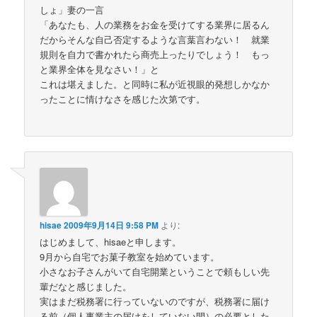
しょ」妻の一言
「あなたも、人の業務をお金を受けてする業界に居るん
だからそんな自己否定するような言葉言わない！ 就業
規則を自力で書かれたら商売上ったりでしょう！ もっ
と業界全体を見なさい！」と
これは堪えました。と同時に私が近視眼的発想しかなか
ったことに情けなさを感じた次第です。
hisae
2009年9月14日 9:58 PM
より:
はじめまして、hisaeと申します。
9月から自宅でお菓子教室を始めています。
小さなお子さんがいて自宅開業ということで頼もしい先
輩だなと感じました。
実はまだ税務署に行っていないのですが、税務署に届け
る前（個人事業主の届けをしていない間）の必要とした