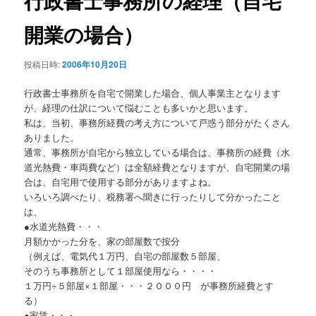
行政書士事務所の経理（自宅
ゲ
ー
開業の場合）
シ
ョ
投稿日時:
2006年10月20日
ン
行政書士事務所を自宅で開業した場合、個人事業主となります
が、経理の仕訳について悩むことも多いかと思います。
私は、当初、事務所経費の考え方について戸惑う部分がたくさん
ありました。
通常、事務所が自宅から独立している場合は、事務所の経費（水
道光熱費・車両費など）は全額経費となりますが、自宅開業の場
合は、自宅用で使用する部分がありますよね。
いろいろ調べたり、税務署へ聞きに行ったりして分かったこと
は、
●水道光熱費・・・
月額かかった分を、家の部屋数で按分
（例えば、電気代１万円、自宅の部屋数５部屋、
そのうち事務所として１部屋使用なら・・・・
１万円÷５部屋×１部屋・・・２０００円 が事務所経費とす
る）
●家賃・・・