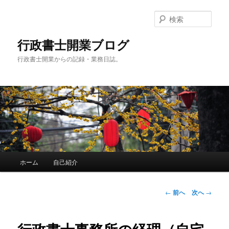
メ
イ
検
ン
索
コ
行政書士開業ブログ
ン
行政書士開業からの記録・業務日誌。
テ
ン
ツ
へ
移
動
メ
ホーム
自己紹介
イ
ン
メ
投
←
前へ
次へ
→
ニ
稿
ュ
ナ
ー
ビ