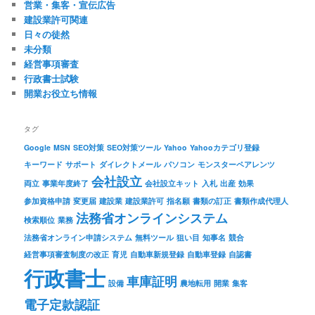
営業・集客・宣伝広告
建設業許可関連
日々の徒然
未分類
経営事項審査
行政書士試験
開業お役立ち情報
タグ
Google
MSN
SEO対策
SEO対策ツール
Yahoo
Yahooカテゴリ登録
キーワード
サポート
ダイレクトメール
パソコン
モンスターペアレンツ
会社設立
両立
事業年度終了
会社設立キット
入札
出産
効果
参加資格申請
変更届
建設業
建設業許可
指名願
書類の訂正
書類作成代理人
法務省オンラインシステム
検索順位
業務
法務省オンライン申請システム
無料ツール
狙い目
知事名
競合
経営事項審査制度の改正
育児
自動車新規登録
自動車登録
自認書
行政書士
車庫証明
設備
農地転用
開業
集客
電子定款認証