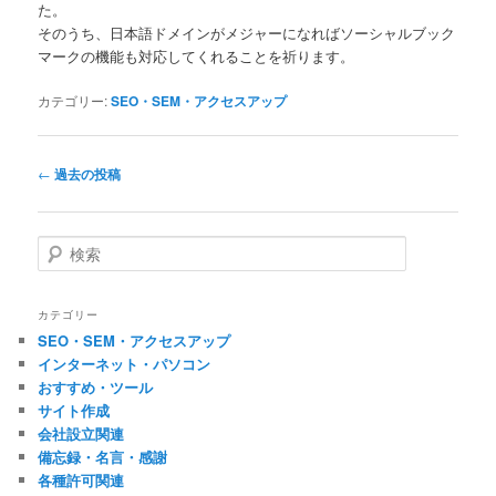
た。
そのうち、日本語ドメインがメジャーになればソーシャルブック
マークの機能も対応してくれることを祈ります。
カテゴリー:
SEO・SEM・アクセスアップ
投
←
過去の投稿
稿
ナ
ビ
検
ゲ
索
ー
シ
カテゴリー
ョ
SEO・SEM・アクセスアップ
ン
インターネット・パソコン
おすすめ・ツール
サイト作成
会社設立関連
備忘録・名言・感謝
各種許可関連