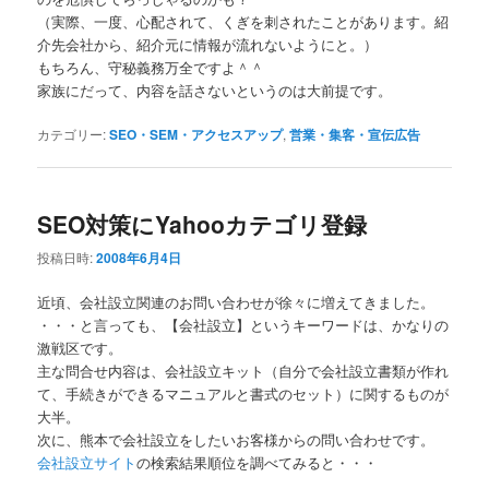
（実際、一度、心配されて、くぎを刺されたことがあります。紹
介先会社から、紹介元に情報が流れないようにと。）
もちろん、守秘義務万全ですよ＾＾
家族にだって、内容を話さないというのは大前提です。
カテゴリー:
SEO・SEM・アクセスアップ
,
営業・集客・宣伝広告
SEO対策にYahooカテゴリ登録
投稿日時:
2008年6月4日
近頃、会社設立関連のお問い合わせが徐々に増えてきました。
・・・と言っても、【会社設立】というキーワードは、かなりの
激戦区です。
主な問合せ内容は、会社設立キット（自分で会社設立書類が作れ
て、手続きができるマニュアルと書式のセット）に関するものが
大半。
次に、熊本で会社設立をしたいお客様からの問い合わせです。
会社設立サイト
の検索結果順位を調べてみると・・・