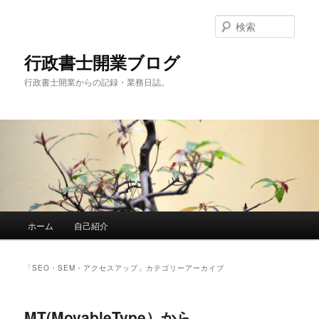
メ
サ
イ
ブ
検
ン
コ
索
コ
ン
行政書士開業ブログ
ン
テ
行政書士開業からの記録・業務日誌。
テ
ン
ン
ツ
ツ
へ
へ
移
移
動
動
メ
ホーム
自己紹介
イ
ン
メ
「
SEO・SEM・アクセスアップ
」カテゴリーアーカイブ
ニ
ュ
ー
MT(MovableType）から