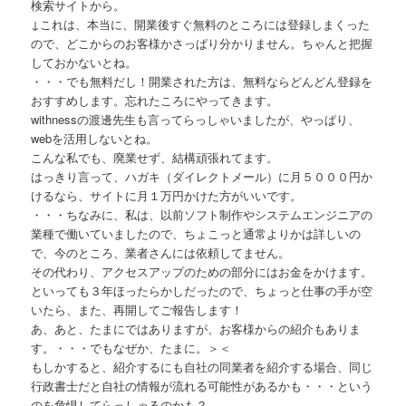
検索サイトから。
↓これは、本当に、開業後すぐ無料のところには登録しまくった
ので、どこからのお客様かさっぱり分かりません。ちゃんと把握
しておかないとね。
・・・でも無料だし！開業された方は、無料ならどんどん登録を
おすすめします。忘れたころにやってきます。
withnessの渡邊先生も言ってらっしゃいましたが、やっぱり、
webを活用しないとね。
こんな私でも、廃業せず、結構頑張れてます。
はっきり言って、ハガキ（ダイレクトメール）に月５０００円か
けるなら、サイトに月１万円かけた方がいいです。
・・・ちなみに、私は、以前ソフト制作やシステムエンジニアの
業種で働いていましたので、ちょこっと通常よりかは詳しいの
で、今のところ、業者さんには依頼してません。
その代わり、アクセスアップのための部分にはお金をかけます。
といっても３年ほったらかしだったので、ちょっと仕事の手が空
いたら、また、再開してご報告します！
あ、あと、たまにではありますが、お客様からの紹介もありま
す。・・・でもなぜか、たまに。＞＜
もしかすると、紹介するにも自社の同業者を紹介する場合、同じ
行政書士だと自社の情報が流れる可能性があるかも・・・という
のを危惧してらっしゃるのかも？