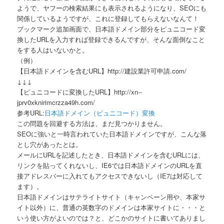
ようで、ヤフーの検索結果にも表示されるようになり、SEOにも
関係しているようですが、これに登録してもらえないなんて！
ブックマーク追加画面で、日本語ドメイン部分をピュニコード変
換したURLを入力すれば登録できるんですが、そんな面倒なこと
をする人はいないかと。
（例）
【日本語ドメインを含むURL】http://建設業許可申請.com/
↓↓↓
【ピュニコードに変換したURL】http://xn--
jprv0xknirimcrzza49h.com/
参考URL:
日本語ドメイン（ピュニコード）変換
この問題を回避する方法は、まだ見つかりません。
SEOに強いと一時言われていた日本語ドメインですが、こんな落
とし穴があったとは。
メールにURLを記述したとき、日本語ドメインを含むURLには、
リンクを貼ってくれないし、IE6では日本語ドメインのURLを直
接アドレスバーに入れてもアクセスできないし（IE7は対応して
ます）。
日本語ドメインはサテライトサイト（キャンペーン用や、本家サ
イト以外）に、普通の英数字のドメインは本家サイトに・・・と
いう使い方がよいのでは？と、どこかのサイトに書いてありまし