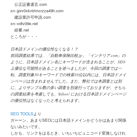
公正証書遺言.com
xn--jprv0xknirimcrzza49h.com
建設業許可申請.com
xn--vdtv09e.net
経審.net
ところが・・・
日本語ドメインの優位性なくなる！？
前回調査結果では、「自動車保険比較.jp」「インテリア.com」の
ように、日本語ドメイン名にキーワードが含まれることが、SEO
上優位な可能性があることを述べましたが、今回の調査では一
転、調査対象30キーワードでの検索10位以内には、日本語ドメイ
ンページは含まれませんでした。また、弊社では本調査とは別
に、よりサンプル数の多い調査を別途行っておりますが、そちら
の調査結果を考慮しても、Yahoo! における日本語ドメインページ
の優位性はなくなったと考えられます。
SEO TOOLS
より
ガーーン。あまりSEOには日本語ドメインかどうかはあまり関係
ないみたいです。
しかも、リンクをはるとき、いちいちピュニコード変換しなけれ