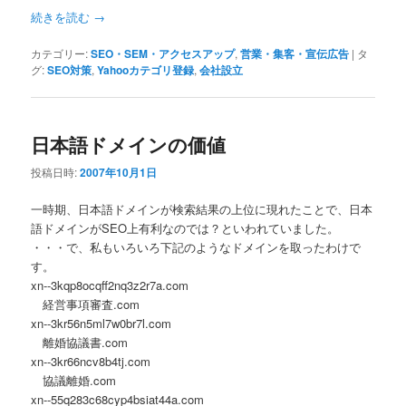
続きを読む
→
カテゴリー:
SEO・SEM・アクセスアップ
,
営業・集客・宣伝広告
|
タ
グ:
SEO対策
,
Yahooカテゴリ登録
,
会社設立
日本語ドメインの価値
投稿日時:
2007年10月1日
一時期、日本語ドメインが検索結果の上位に現れたことで、日本
語ドメインがSEO上有利なのでは？といわれていました。
・・・で、私もいろいろ下記のようなドメインを取ったわけで
す。
xn--3kqp8ocqff2nq3z2r7a.com
経営事項審査.com
xn--3kr56n5ml7w0br7l.com
離婚協議書.com
xn--3kr66ncv8b4tj.com
協議離婚.com
xn--55q283c68cyp4bsiat44a.com