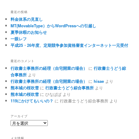
最近の投稿
料金体系の見直し
MT(MovableType）からWordPressへの引越し
夏季休暇のお知らせ
一眼レフ
平成25・26年度、定期競争参加資格審査インターネット一元受付
最近のコメント
行政書士事務所の経理（自宅開業の場合）
に
行政書士うどう綜
合事務所
より
行政書士事務所の経理（自宅開業の場合）
に
hisae
より
熊本城の桜吹雪
に
行政書士うどう綜合事務所
より
熊本城の桜吹雪
に
ひなぱぱ
より
119にかけてもいいの？
に
行政書士うどう綜合事務所
より
アーカイブ
ア
ー
カ
メタ情報