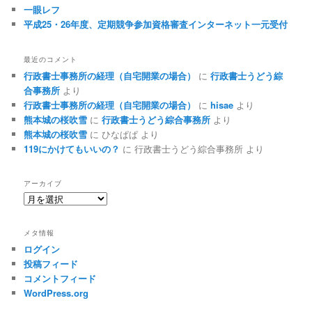
一眼レフ
平成25・26年度、定期競争参加資格審査インターネット一元受付
最近のコメント
行政書士事務所の経理（自宅開業の場合）
に
行政書士うどう綜
合事務所
より
行政書士事務所の経理（自宅開業の場合）
に
hisae
より
熊本城の桜吹雪
に
行政書士うどう綜合事務所
より
熊本城の桜吹雪
に
ひなぱぱ
より
119にかけてもいいの？
に
行政書士うどう綜合事務所
より
アーカイブ
ア
ー
カ
メタ情報
イ
ログイン
ブ
投稿フィード
コメントフィード
WordPress.org