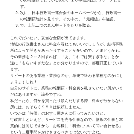
す。
次に、日本行政書士連合会のホームページから、行政書士
の報酬額統計を見ます。その中の、「最頻値」を確認。
で、上記二つの真ん中～下あたりを取る。
これでだいたい、妥当な金額が出てきます。
地域の行政書士さんに料金を尋ねてもいいでしょうが、結構事務
所によって開きがあったりすることが多いので、とまどうかも。
その業務を２～３回すれば、「あ、これでは安すぎるな」とか、
逆に「もらいすぎだな」とか分かりますので、都度訂正していき
ます。
リピートのある業種・業務なのか、単発で終わる業種なのかにも
よりますしね！
自分のサイトに、業務の報酬額・料金表を載せていない所がいま
だにありますが、論外ですね。
私だったら、何かを買ったり頼んだりする際、料金が分からない
所には、おそらく９５％は依頼しません。
いつかは「時価」のおすし屋さんに行ってみたいけど。
行政書士といえど、サービスを売る仕事なので、物販の仕事と本
質的には同じですから、お客様に「料金について問い合わせる」
という二度手間をかけさせるべきではないですよね。