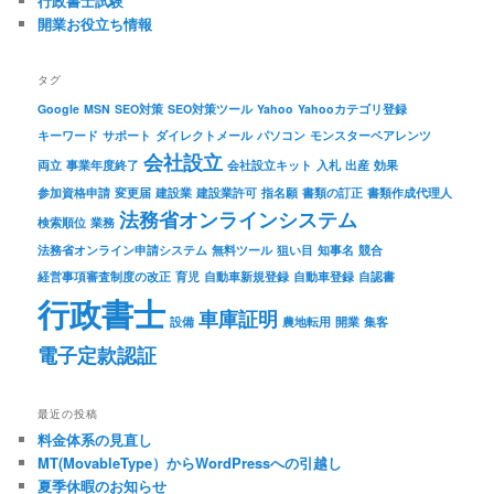
行政書士試験
開業お役立ち情報
タグ
Google
MSN
SEO対策
SEO対策ツール
Yahoo
Yahooカテゴリ登録
キーワード
サポート
ダイレクトメール
パソコン
モンスターペアレンツ
会社設立
両立
事業年度終了
会社設立キット
入札
出産
効果
参加資格申請
変更届
建設業
建設業許可
指名願
書類の訂正
書類作成代理人
法務省オンラインシステム
検索順位
業務
法務省オンライン申請システム
無料ツール
狙い目
知事名
競合
経営事項審査制度の改正
育児
自動車新規登録
自動車登録
自認書
行政書士
車庫証明
設備
農地転用
開業
集客
電子定款認証
最近の投稿
料金体系の見直し
MT(MovableType）からWordPressへの引越し
夏季休暇のお知らせ