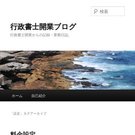
メ
サ
イ
ブ
検
ン
コ
索
コ
ン
行政書士開業ブログ
ン
テ
行政書士開業からの記録・業務日誌。
テ
ン
ン
ツ
ツ
へ
へ
移
移
動
動
メ
ホーム
自己紹介
イ
ン
メ
「
設定
」タグアーカイブ
ニ
ュ
ー
料金設定