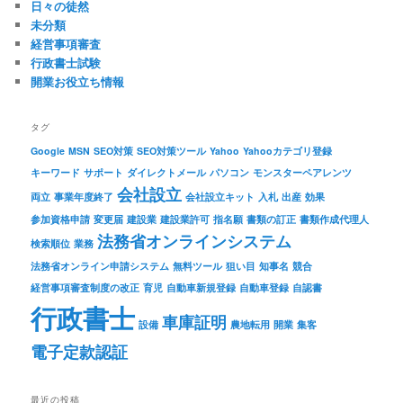
日々の徒然
未分類
経営事項審査
行政書士試験
開業お役立ち情報
タグ
Google
MSN
SEO対策
SEO対策ツール
Yahoo
Yahooカテゴリ登録
キーワード
サポート
ダイレクトメール
パソコン
モンスターペアレンツ
会社設立
両立
事業年度終了
会社設立キット
入札
出産
効果
参加資格申請
変更届
建設業
建設業許可
指名願
書類の訂正
書類作成代理人
法務省オンラインシステム
検索順位
業務
法務省オンライン申請システム
無料ツール
狙い目
知事名
競合
経営事項審査制度の改正
育児
自動車新規登録
自動車登録
自認書
行政書士
車庫証明
設備
農地転用
開業
集客
電子定款認証
最近の投稿