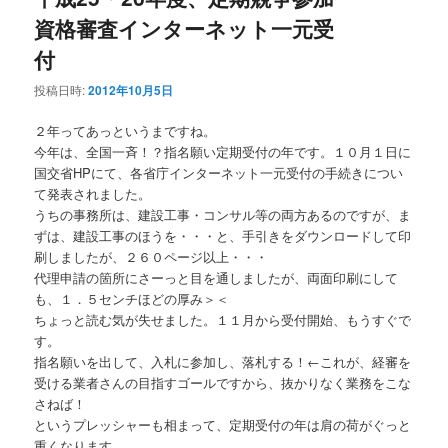
資格審査インターネット一元受
付
投稿日時:
2012年10月5日
２年ってあっというまですね。
今年は、全国一斉！？指名願い定期受付の年です。１０月１日に
国交省HPにて、各省庁インターネット一元受付の手続きについ
て発表されました。
うちの事務所は、建設工事・コンサル等の両方あるのですが、ま
ずは、建設工事のほうを・・・と、手引きをダウンロードして印
刷しましたが、２６０ページ以上・・・
代理申請の箇所にさーっと目を通しましたが、両面印刷にして
も、１．５センチほどの厚み＞＜
ちょっと読む気が失せました。１１月から受付開始、もうすぐで
す。
指名願いを出して、入札に参加し、落札する！←これが、経審を
受ける業者さんの目指すゴールですから、抜かりなく業務をこな
さねば！
というプレッシャーも相まって、定期受付の年は肩の荷がぐっと
重くなります。