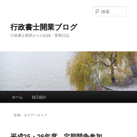
メ
サ
イ
ブ
検
ン
コ
索
コ
ン
行政書士開業ブログ
ン
テ
行政書士開業からの記録・業務日誌。
テ
ン
ン
ツ
ツ
へ
へ
移
移
動
動
メ
ホーム
自己紹介
イ
ン
メ
「
定期
」タグアーカイブ
ニ
ュ
ー
平成25・26年度、定期競争参加