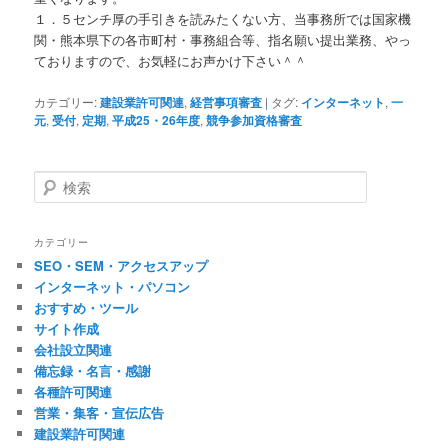
１．５センチ厚の手引きを読みたくない方、当事務所では国家機
関・熊本県下の各市町村・事務組合等、指名願い提出業務、やっ
ておりますので、お気軽にお声かけ下さい＾＾
カテゴリー:
建設業許可関連
,
経営事項審査
|
タグ:
インターネット
,
一
元
,
受付
,
定期
,
平成25・26年度
,
競争参加資格審査
検
索
カテゴリー
SEO・SEM・アクセスアップ
インターネット・パソコン
おすすめ・ツール
サイト作成
会社設立関連
備忘録・名言・感謝
各種許可関連
営業・集客・宣伝広告
建設業許可関連