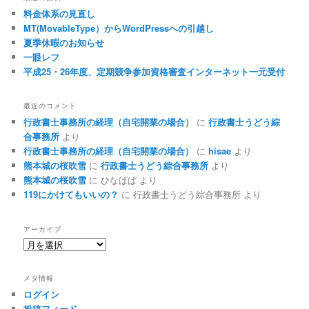
料金体系の見直し
MT(MovableType）からWordPressへの引越し
夏季休暇のお知らせ
一眼レフ
平成25・26年度、定期競争参加資格審査インターネット一元受付
最近のコメント
行政書士事務所の経理（自宅開業の場合）
に
行政書士うどう綜
合事務所
より
行政書士事務所の経理（自宅開業の場合）
に
hisae
より
熊本城の桜吹雪
に
行政書士うどう綜合事務所
より
熊本城の桜吹雪
に
ひなぱぱ
より
119にかけてもいいの？
に
行政書士うどう綜合事務所
より
アーカイブ
ア
ー
カ
メタ情報
イ
ログイン
ブ
投稿フィード