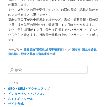
が混乱します。
また、２年ごとの隔年受付ですので、前回の書式・記載方法がそ
のまま使えるとも限りません。
提出先官公庁が数十箇所ある場合など、書式・必要書類・締め切
り日・提出先等の調査だけで数週間～１ヶ月ほどかかります。
また、受付期間が１２月～翌年４月頃までとバラバラで、ずっと
だらだらと続きます。行政書士業務の中の「マラソン」って感じ
です。
カテゴリー:
建設業許可関連
,
経営事項審査
|
タグ:
国交省
,
国土交通省
,
指名願い
,
競争入札参加資格審査申請
検
索
カテゴリー
SEO・SEM・アクセスアップ
インターネット・パソコン
おすすめ・ツール
サイト作成