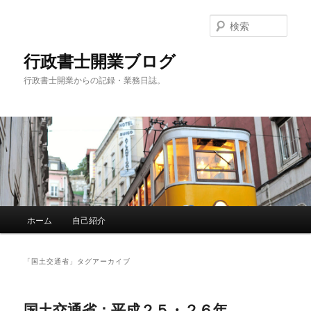
メ
サ
イ
ブ
検
ン
コ
索
コ
ン
行政書士開業ブログ
ン
テ
行政書士開業からの記録・業務日誌。
テ
ン
ン
ツ
ツ
へ
へ
移
移
動
動
メ
ホーム
自己紹介
イ
ン
メ
「
国土交通省
」タグアーカイブ
ニ
ュ
ー
国土交通省：平成２５・２６年