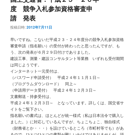
度 競争入札参加資格審査申
請 発表
投稿日時:
2012年7月11日
早いですね。こないだ平成２３・２４年度分の競争入札参加資格
審査申請（指名願い）の受付が終わったと思ったんですが、も
う、次の発表が６月２９日付けでありました。
建設工事、測量・建設コンサルタント等業務 いずれも受付期間
は同じようです。
インターネット一元受付は、
（パスワード申請受付） 平成２４年１１月１日～
（プログラムダウンロード） 同上～
（申請用データ受付） 平成２４年１２月３日～
文書郵送・持参受付は、
平成２４年１２月３日～ となっています。詳しくは、国交省サ
イトをご覧下さい。
指名願いの書式は、ほとんどが統一様式（私は日本法令で購入し
ました。）に対応しているんですが、ちょこちょこ、独自様式
（財務省とか・・・）を設けているところ（市町村等でも）があ
るので、ひとつひとつの書類が難しいわけではありませんが、頭