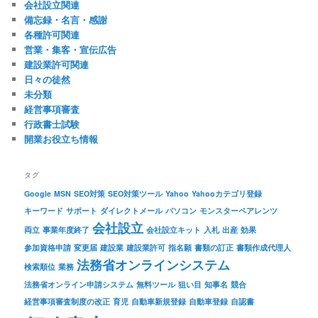
会社設立関連
備忘録・名言・感謝
各種許可関連
営業・集客・宣伝広告
建設業許可関連
日々の徒然
未分類
経営事項審査
行政書士試験
開業お役立ち情報
タグ
Google
MSN
SEO対策
SEO対策ツール
Yahoo
Yahooカテゴリ登録
キーワード
サポート
ダイレクトメール
パソコン
モンスターペアレンツ
会社設立
両立
事業年度終了
会社設立キット
入札
出産
効果
参加資格申請
変更届
建設業
建設業許可
指名願
書類の訂正
書類作成代理人
法務省オンラインシステム
検索順位
業務
法務省オンライン申請システム
無料ツール
狙い目
知事名
競合
経営事項審査制度の改正
育児
自動車新規登録
自動車登録
自認書