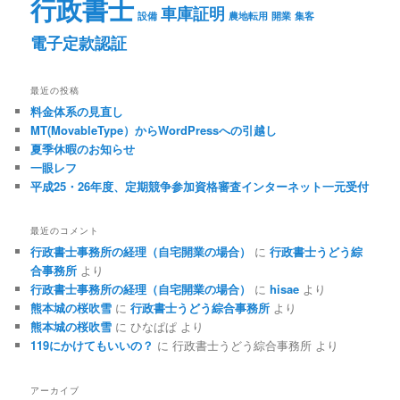
行政書士
車庫証明
設備
農地転用
開業
集客
電子定款認証
最近の投稿
料金体系の見直し
MT(MovableType）からWordPressへの引越し
夏季休暇のお知らせ
一眼レフ
平成25・26年度、定期競争参加資格審査インターネット一元受付
最近のコメント
行政書士事務所の経理（自宅開業の場合）
に
行政書士うどう綜
合事務所
より
行政書士事務所の経理（自宅開業の場合）
に
hisae
より
熊本城の桜吹雪
に
行政書士うどう綜合事務所
より
熊本城の桜吹雪
に
ひなぱぱ
より
119にかけてもいいの？
に
行政書士うどう綜合事務所
より
アーカイブ