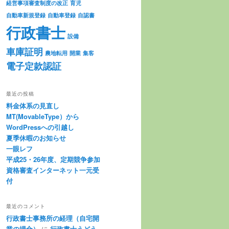
経営事項審査制度の改正
育児
自動車新規登録
自動車登録
自認書
行政書士
設備
車庫証明
農地転用
開業
集客
電子定款認証
最近の投稿
料金体系の見直し
MT(MovableType）から
WordPressへの引越し
夏季休暇のお知らせ
一眼レフ
平成25・26年度、定期競争参加
資格審査インターネット一元受
付
最近のコメント
行政書士事務所の経理（自宅開
業の場合）
に
行政書士うどう