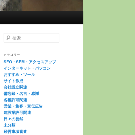
検
索
カテゴリー
SEO・SEM・アクセスアップ
インターネット・パソコン
おすすめ・ツール
サイト作成
会社設立関連
備忘録・名言・感謝
各種許可関連
営業・集客・宣伝広告
建設業許可関連
日々の徒然
未分類
経営事項審査