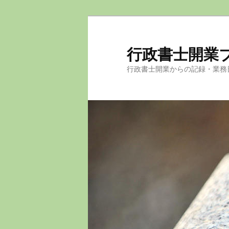
メ
サ
イ
ブ
ン
コ
行政書士開業
コ
ン
行政書士開業からの記録・業務
ン
テ
テ
ン
ン
ツ
ツ
へ
へ
移
移
動
動