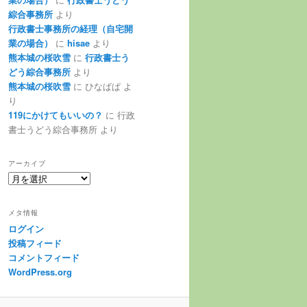
綜合事務所
より
行政書士事務所の経理（自宅開
業の場合）
に
hisae
より
熊本城の桜吹雪
に
行政書士う
どう綜合事務所
より
熊本城の桜吹雪
に
ひなぱぱ
よ
り
119にかけてもいいの？
に
行政
書士うどう綜合事務所
より
アーカイブ
ア
ー
カ
メタ情報
イ
ログイン
ブ
投稿フィード
コメントフィード
WordPress.org