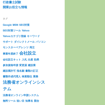
行政書士試験
開業お役立ち情報
タグ
Google
MSN
SEO対策
SEO対策ツール
Yahoo
Yahooカテゴリ登録
キーワード
サポート
ダイレクトメール
パソコン
モンスターペアレンツ
両立
会社設立
事業年度終了
会社設立キット
入札
出産
効果
参加資格申請
変更届
建設業
建設業許可
指名願
書類の訂正
書類作成代理人
検索順位
業務
法務省オンラインシス
テム
法務省オンライン申請システム
無料ツール
狙い目
知事名
競合