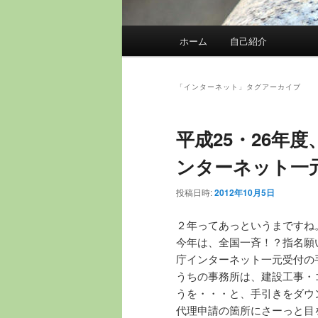
メ
ホーム
自己紹介
イ
ン
メ
「
インターネット
」タグアーカイブ
ニ
ュ
平成25・26年
ー
ンターネット一
投稿日時:
2012年10月5日
２年ってあっというまですね
今年は、全国一斉！？指名願
庁インターネット一元受付の
うちの事務所は、建設工事・
うを・・・と、手引きをダウ
代理申請の箇所にさーっと目