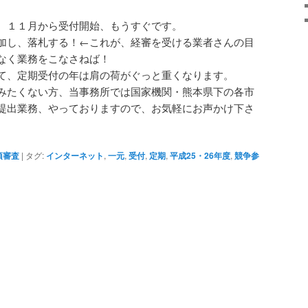
。１１月から受付開始、もうすぐです。
加し、落札する！←これが、経審を受ける業者さんの目
なく業務をこなさねば！
て、定期受付の年は肩の荷がぐっと重くなります。
みたくない方、当事務所では国家機関・熊本県下の各市
提出業務、やっておりますので、お気軽にお声かけ下さ
項審査
|
タグ:
インターネット
,
一元
,
受付
,
定期
,
平成25・26年度
,
競争参