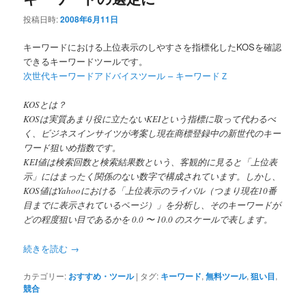
投稿日時:
2008年6月11日
キーワードにおける上位表示のしやすさを指標化したKOSを確認
できるキーワードツールです。
次世代キーワードアドバイスツール – キーワードＺ
KOSとは？
KOSは実質あまり役に立たないKEIという指標に取って代わるべ
く、ビジネスインサイツが考案し現在商標登録中の新世代のキー
ワード狙いめ指数です。
KEI値は検索回数と検索結果数という、客観的に見ると「上位表
示」にはまったく関係のない数字で構成されています。しかし、
KOS値はYahooにおける「上位表示のライバル（つまり現在10番
目までに表示されているページ）」を分析し、そのキーワードが
どの程度狙い目であるかを 0.0 〜 10.0 のスケールで表します。
続きを読む
→
カテゴリー:
おすすめ・ツール
|
タグ:
キーワード
,
無料ツール
,
狙い目
,
競合