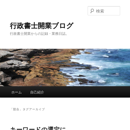
メ
サ
イ
ブ
検
ン
コ
索
コ
ン
行政書士開業ブログ
ン
テ
行政書士開業からの記録・業務日誌。
テ
ン
ン
ツ
ツ
へ
へ
移
移
動
動
メ
ホーム
自己紹介
イ
ン
メ
「
競合
」タグアーカイブ
ニ
ュ
ー
キーワードの選定に