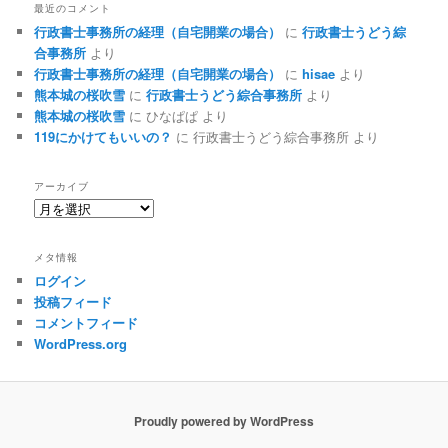
最近のコメント
行政書士事務所の経理（自宅開業の場合）
に
行政書士うどう綜
合事務所
より
行政書士事務所の経理（自宅開業の場合）
に
hisae
より
熊本城の桜吹雪
に
行政書士うどう綜合事務所
より
熊本城の桜吹雪
に
ひなぱぱ
より
119にかけてもいいの？
に
行政書士うどう綜合事務所
より
アーカイブ
ア
ー
カ
メタ情報
イ
ログイン
ブ
投稿フィード
コメントフィード
WordPress.org
Proudly powered by WordPress