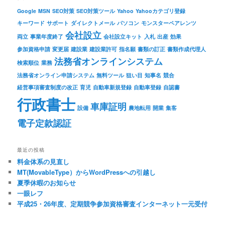
Google
MSN
SEO対策
SEO対策ツール
Yahoo
Yahooカテゴリ登録
キーワード
サポート
ダイレクトメール
パソコン
モンスターペアレンツ
会社設立
両立
事業年度終了
会社設立キット
入札
出産
効果
参加資格申請
変更届
建設業
建設業許可
指名願
書類の訂正
書類作成代理人
法務省オンラインシステム
検索順位
業務
法務省オンライン申請システム
無料ツール
狙い目
知事名
競合
経営事項審査制度の改正
育児
自動車新規登録
自動車登録
自認書
行政書士
車庫証明
設備
農地転用
開業
集客
電子定款認証
最近の投稿
料金体系の見直し
MT(MovableType）からWordPressへの引越し
夏季休暇のお知らせ
一眼レフ
平成25・26年度、定期競争参加資格審査インターネット一元受付