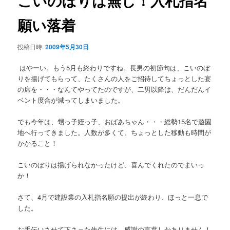
こいのぼりは無し！入札指名
ゲ
ー
願い落着
シ
ョ
投稿日時:
2009年5月30日
ン
はやーい。もう5月も終わりですね。長男の初節句は、こいのぼ
りを揚げてもらって、たくさんの人をご招待してちょっとした宴
の席を・・・なんてやってたのですが、二男以降は、だんだんイ
ベント度合が減ってしまいました。
でも今年は、甥っ子姪っ子、おばあちゃん・・・総勢15名で遊園
地へ行ってきました。人数が多くて、ちょっとした移動も時間が
かかること！
こいのぼりは揚げられなかったけど、喜んでくれたのでまいっ
か！
さて、4月で建設業の入札指名願の提出が終わり、ほっと一息で
した。
お手伝いさせて下さった先生には、感謝の言葉しかありません！