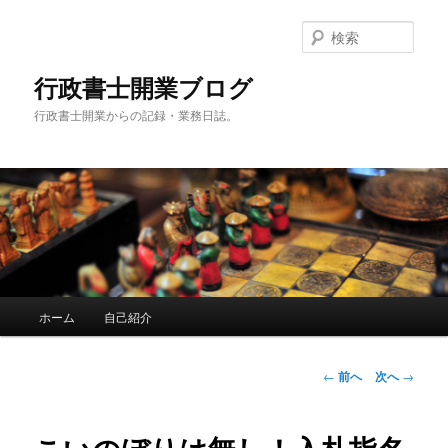
メ
イ
検
ン
索
コ
行政書士開業ブログ
ン
行政書士開業からの記録・業務日誌。
テ
ン
ツ
へ
移
動
メ
ホーム
自己紹介
イ
ン
メ
投
←
前へ
次へ
→
ニ
稿
ュ
ナ
ー
ビ