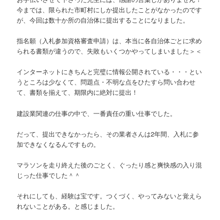
今までは、限られた市町村にしか提出したことがなかったのです
が、今回は数十か所の自治体に提出することになりました。
指名願（入札参加資格審査申請）は、本当に各自治体ごとに求め
られる書類が違うので、失敗もいくつかやってしまいました＞＜
インターネットにきちんと完璧に情報公開されている・・・とい
うところは少なくて、問題点・不明な点をひたすら問い合わせ
て、書類を揃えて、期限内に絶対に提出！
建設業関連の仕事の中で、一番責任の重い仕事でした。
だって、提出できなかったら、その業者さんは2年間、入札に参
加できなくなるんですもの。
マラソンを走り終えた後のごとく、ぐったり感と爽快感の入り混
じった仕事でした＾＾
それにしても、経験は宝です。つくづく、やってみないと覚えら
れないことがある。と感じました。